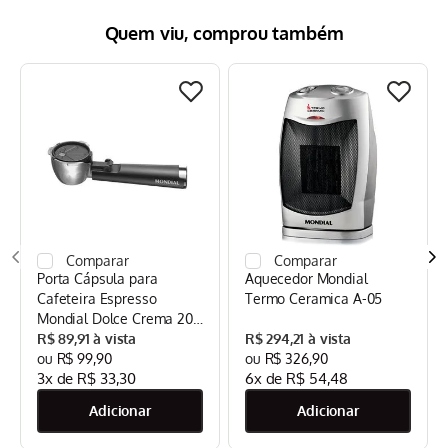
Quem viu, comprou também
Porta Cápsula para
Aquecedor Mondial
Cafeteira Espresso
Termo Ceramica A-05
Mondial Dolce Crema 20
Bar Mondial Preto/Inox -
R$
89
,
91
R$
294
,
21
CPC-DG
R$
99
,
90
R$
326
,
90
3
x de
R$
33
,
30
6
x de
R$
54
,
48