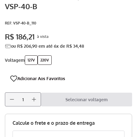
VSP-40-B
Aspirador
9
º
Multiprocessador
10
º
:
VSP-40-B_110
R$
186
,
21
ou
R$
206
,
90
em até
6
x de
R$
34
,
48
voltagem
127V
220V
Selecionar voltagem