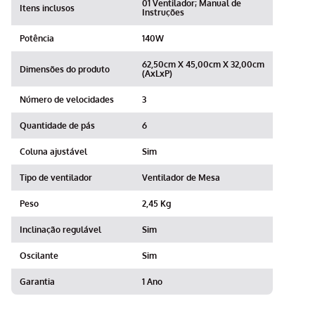
01 Ventilador; Manual de
Itens inclusos
Instruções
Potência
140W
62,50cm X 45,00cm X 32,00cm
Dimensões do produto
(AxLxP)
Número de velocidades
3
Quantidade de pás
6
Coluna ajustável
Sim
Tipo de ventilador
Ventilador de Mesa
Peso
2,45 Kg
Inclinação regulável
Sim
Oscilante
Sim
Garantia
1 Ano