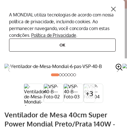
Atendemos todo o Brasil
A MONDIAL utiliza tecnologias de acordo com nossa
política de privacidade, incluindo cookies. Ao
O que você procura?
permanecer navegando, você concorda com estas
condições.
Política de Privacidade
.
Termos mais buscados
OK
climatização
ventilador
ventilador de mesa
ventilador de mesa 40cm super power mondial preto/prata 140w - vsp-
40-b
Peças Mondial
1
º
Air Fryer
2
º
Cafeteira
3
º
Assistencia Tecnica
4
º
+
3
Liquidificador
5
º
Secador
6
º
Ventilador de Mesa 40cm Super
Panificadora
7
º
Power Mondial Preto/Prata 140W -
Panela Elétrica
8
º